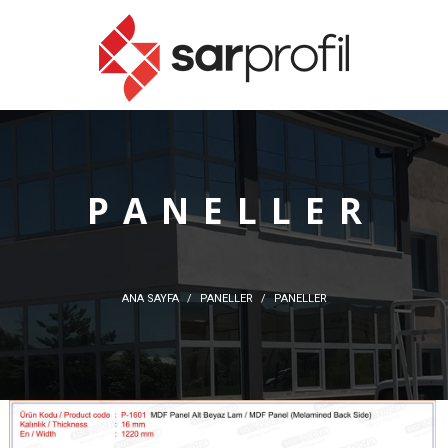
PANELLER
ANA SAYFA
PANELLER
PANELLER