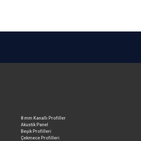
8 mm Kanallı Profiller
Akustik Panel
Beşik Profilleri
Çekmece Profilleri