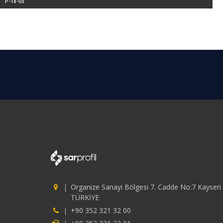
P-18-03
Organize Sanayi Bölgesi 7. Cadde No:7 Kayseri 
TÜRKİYE
+90 352 321 32 00