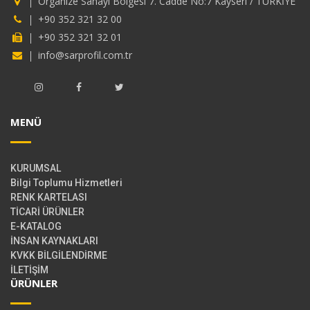
Organize Sanayi Bölgesi 7. Cadde No:7 Kayseri / TÜRKİYE
+90 352 321 32 00
+90 352 321 32 01
info@sarprofil.com.tr
MENÜ
KURUMSAL
Bilgi Toplumu Hizmetleri
RENK KARTELASI
TİCARİ ÜRÜNLER
E-KATALOG
İNSAN KAYNAKLARI
KVKK BİLGİLENDİRME
İLETİŞİM
ÜRÜNLER