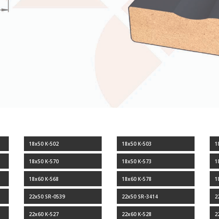
18x50 K-502
18x50 K-503
1
18x50 K-570
18x50 K-573
1
18x60 K-568
18x60 K-578
1
22x50 SR-0539
22x50 SR-3414
2
22x60 K-527
22x60 K-528
2