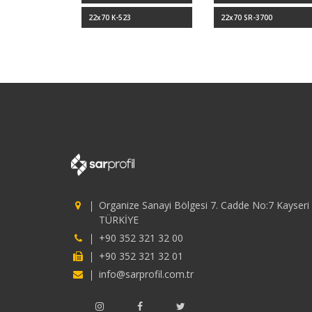
22x70 K-523
22x70 SR-3700
Organize Sanayi Bölgesi 7. Cadde No:7 Kayseri 
TÜRKİYE
+90 352 321 32 00
+90 352 321 32 01
info@sarprofil.com.tr