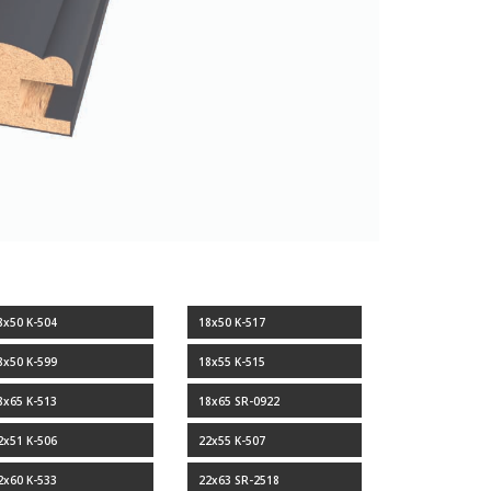
8x50 K-504
18x50 K-517
8x50 K-599
18x55 K-515
8x65 K-513
18x65 SR-0922
2x51 K-506
22x55 K-507
2x60 K-533
22x63 SR-2518