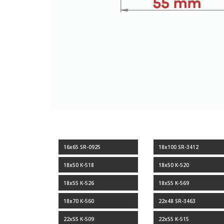
16x65 SR-0925
18x100 SR-3412
18x50 K-518
18x50 K-520
18x55 K-526
18x55 K-569
18x70 K-560
22x48 SR-3463
22x55 K-509
22x55 K-515